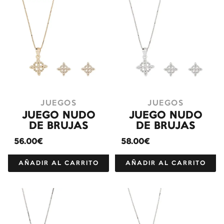
JUEGOS
JUEGOS
JUEGO NUDO
JUEGO NUDO
DE BRUJAS
DE BRUJAS
56.00€
58.00€
AÑADIR AL CARRITO
AÑADIR AL CARRITO