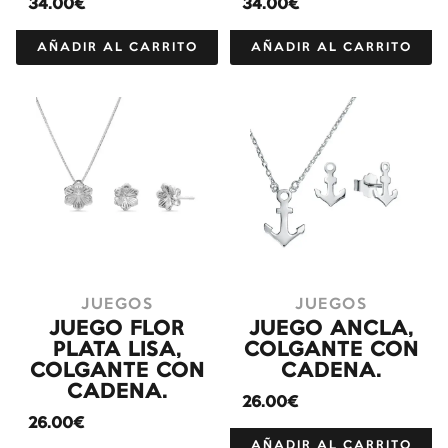
34.00€
34.00€
AÑADIR AL CARRITO
AÑADIR AL CARRITO
JUEGOS
JUEGOS
JUEGO FLOR
JUEGO ANCLA,
PLATA LISA,
COLGANTE CON
COLGANTE CON
CADENA.
CADENA.
26.00€
26.00€
AÑADIR AL CARRITO