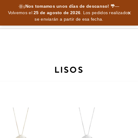
¡Nos tomamos unos días de descanso! 🌴
—
Volvemos el
25 de agosto de 2026
.
Los pedidos realizados
se enviarán a partir de esa fecha.
LISOS