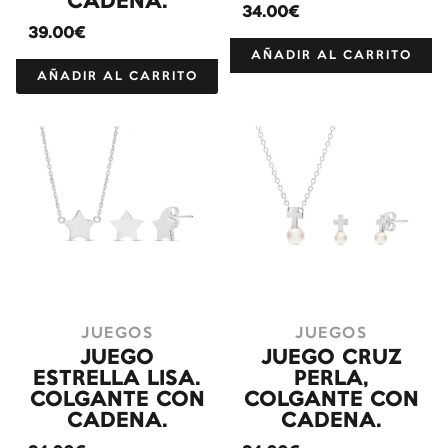
CADENA.
34.00€
39.00€
AÑADIR AL CARRITO
AÑADIR AL CARRITO
JUEGOS
JUEGOS
JUEGO
JUEGO CRUZ
ESTRELLA LISA.
PERLA,
COLGANTE CON
COLGANTE CON
CADENA.
CADENA.