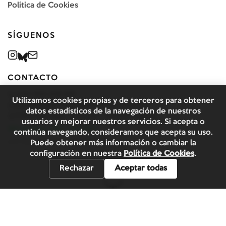
Política de Cookies
SÍGUENOS
CONTACTO
+34 910 418 921
Utilizamos cookies propias y de terceros para obtener
platachaveinte@platachaveinte.com
datos estadísticos de la navegación de nuestros
C/Ponferrada, 12 Local 1 28029 Madrid
usuarios y mejorar nuestros servicios. Si acepta o
WhatsApp: 646 102 662
continúa navegando, consideramos que acepta su uso.
L-V: 10:00-13:00 y 17:00-20:00
Puede obtener más información o cambiar la
configuración en nuestra
Política de Cookies
.
Rechazar
Aceptar todas