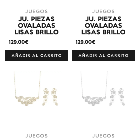
JUEGOS
JUEGOS
JU. PIEZAS
JU. PIEZAS
OVALADAS
OVALADAS
LISAS BRILLO
LISAS BRILLO
129.00€
129.00€
AÑADIR AL CARRITO
AÑADIR AL CARRITO
JUEGOS
JUEGOS