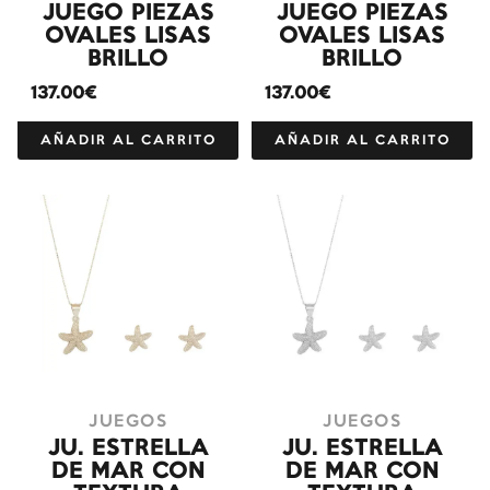
JUEGO PIEZAS
JUEGO PIEZAS
OVALES LISAS
OVALES LISAS
BRILLO
BRILLO
137.00€
137.00€
AÑADIR AL CARRITO
AÑADIR AL CARRITO
JUEGOS
JUEGOS
JU. ESTRELLA
JU. ESTRELLA
DE MAR CON
DE MAR CON