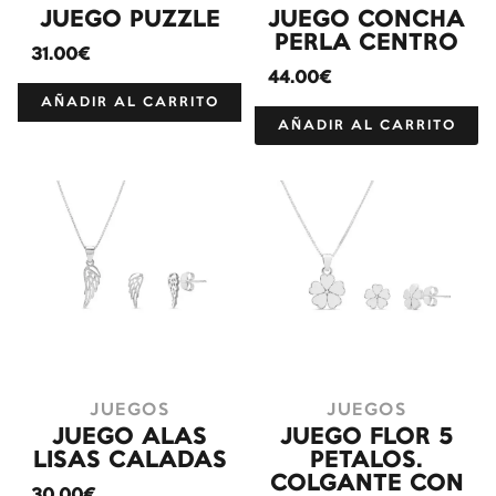
JUEGO PUZZLE
JUEGO CONCHA
PERLA CENTRO
31.00€
44.00€
AÑADIR AL CARRITO
AÑADIR AL CARRITO
JUEGOS
JUEGOS
JUEGO ALAS
JUEGO FLOR 5
LISAS CALADAS
PETALOS.
COLGANTE CON
30.00€