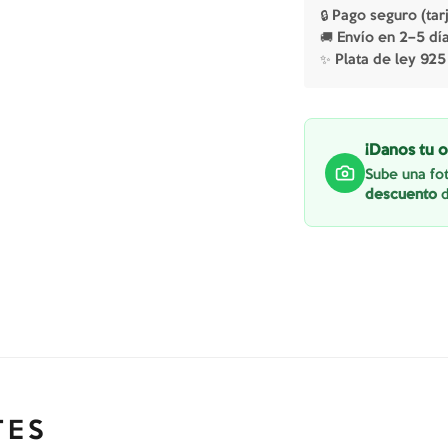
🔒 Pago seguro (tar
🚚 Envío en 2–5 dí
✨ Plata de ley 925
¡Danos tu o
Sube una fot
descuento
d
TES