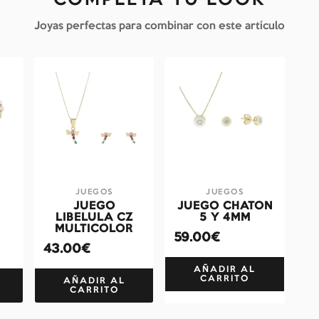
COMPLETA TU LOOK
Joyas perfectas para combinar con este artículo
JUEGOS
JUEGOS
JUEGO
JUEGO CHATON
Z
LIBELULA CZ
5 Y 4MM
MULTICOLOR
59.00€
43.00€
AÑADIR AL
CARRITO
AÑADIR AL
CARRITO