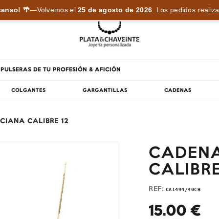
anso! 🌴
—
Volvemos el
25 de agosto de 2026
.
Los pedidos realiza
PULSERAS DE TU PROFESIÓN & AFICIÓN
COLGANTES
GARGANTILLAS
CADENAS
CIANA CALIBRE 12
CADENA
CALIBRE
REF:
CA1494/40CH
15.00
€