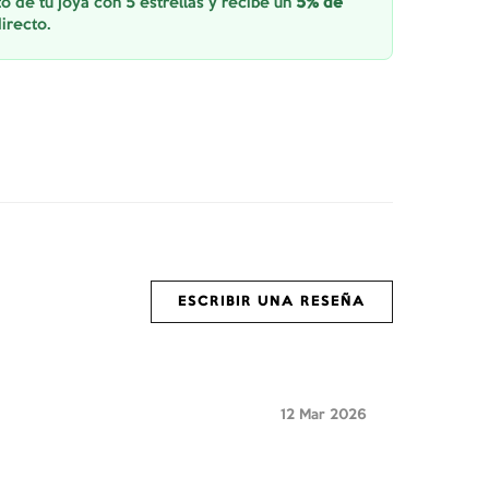
o de tu joya con 5 estrellas y recibe un
5% de
irecto.
ESCRIBIR UNA RESEÑA
12 Mar 2026