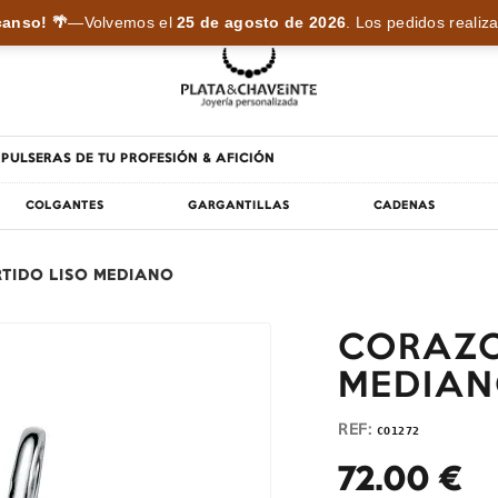
anso! 🌴
—
Volvemos el
25 de agosto de 2026
.
Los pedidos realiza
PULSERAS DE TU PROFESIÓN & AFICIÓN
COLGANTES
GARGANTILLAS
CADENAS
TIDO LISO MEDIANO
CORAZO
MEDIA
REF:
CO1272
72.00
€