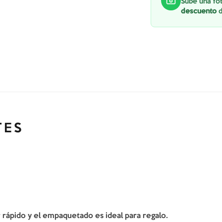
Sube una fot
descuento
d
TES
er rápido y el empaquetado es ideal para regalo.