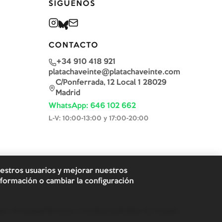
SÍGUENOS
CONTACTO
+34 910 418 921
platachaveinte@platachaveinte.com
C/Ponferrada, 12 Local 1 28029
Madrid
WhatsApp: 646 102 662
L-V: 10:00-13:00 y 17:00-20:00
uestros usuarios y mejorar nuestros
formación o cambiar la configuración
al y Privacidad
Términos y Condiciones
Política de Cookies