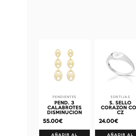
PENDIENTES
SORTIJAS
PEND. 3
S. SELLO
CALABROTES
CORAZON C
DISMINUCION
CZ
55.00€
24.00€
AÑADIR AL
AÑADIR AL