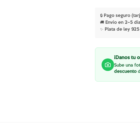
🔒 Pago seguro (tar
🚚 Envío en 2–5 dí
✨ Plata de ley 925
¡Danos tu o
Sube una fot
descuento
d