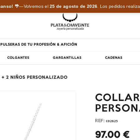
anso! 🌴
—
Volvemos el
25 de agosto de 2026
.
Los pedidos realiza
PULSERAS DE TU PROFESIÓN & AFICIÓN
COLGANTES
GARGANTILLAS
CADENAS
 + 2 NIÑOS PERSONALIZADO
COLLAR 
PERSON
REF:
CO2625
97.00
€