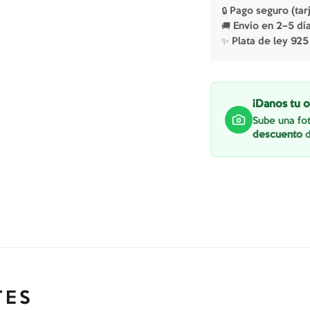
🔒 Pago seguro (tar
🚚 Envío en 2–5 dí
✨ Plata de ley 925
¡Danos tu o
Sube una fot
descuento
d
TES