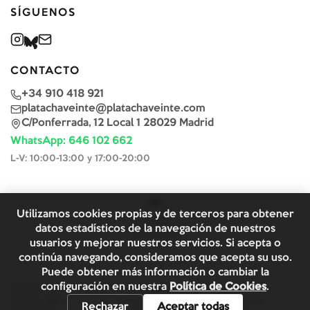
SÍGUENOS
CONTACTO
+34 910 418 921
platachaveinte@platachaveinte.com
C/Ponferrada, 12 Local 1 28029 Madrid
WhatsApp: 646 102 662
L-V: 10:00-13:00 y 17:00-20:00
Utilizamos cookies propias y de terceros para obtener
datos estadísticos de la navegación de nuestros
usuarios y mejorar nuestros servicios. Si acepta o
continúa navegando, consideramos que acepta su uso.
Puede obtener más información o cambiar la
configuración en nuestra
Política de Cookies
.
©
2026
Plata & Chaveinte. Todos los derechos reservados.
Aviso Legal y
Términos y
Política de
Rechazar
Aceptar todas