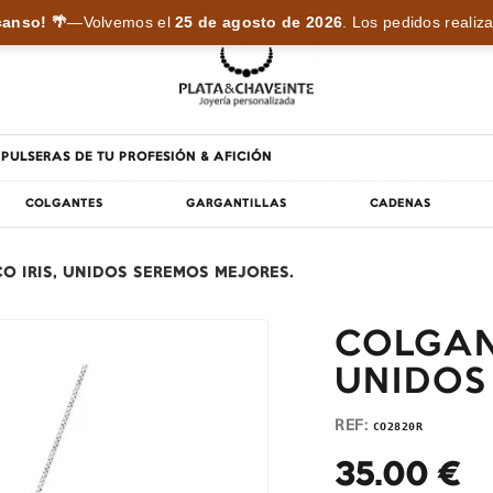
anso! 🌴
—
Volvemos el
25 de agosto de 2026
.
Los pedidos realiza
PULSERAS DE TU PROFESIÓN & AFICIÓN
COLGANTES
GARGANTILLAS
CADENAS
 IRIS, UNIDOS SEREMOS MEJORES.
COLGAN
UNIDOS
REF:
CO2820R
35.00
€