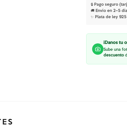
🔒 Pago seguro (tar
🚚 Envío en 2–5 dí
✨ Plata de ley 925
¡Danos tu o
Sube una fot
descuento
d
TES