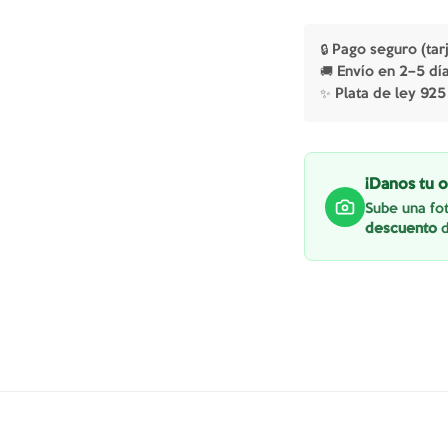
🔒 Pago seguro (tar
🚚 Envío en 2–5 dí
✨ Plata de ley 925
¡Danos tu o
Sube una fot
descuento
d