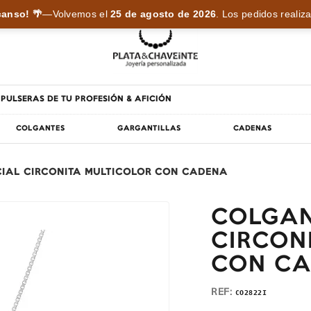
anso! 🌴
—
Volvemos el
25 de agosto de 2026
.
Los pedidos realiza
PULSERAS DE TU PROFESIÓN & AFICIÓN
COLGANTES
GARGANTILLAS
CADENAS
CIAL CIRCONITA MULTICOLOR CON CADENA
COLGAN
CIRCON
CON C
REF:
CO2822I