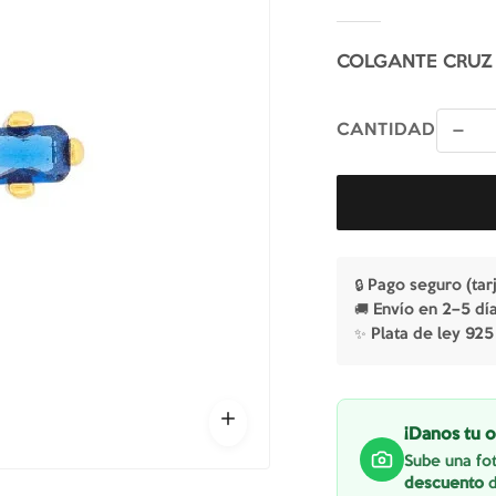
COLGANTE CRUZ
CANTIDAD
🔒 Pago seguro (tar
🚚 Envío en 2–5 dí
✨ Plata de ley 925
¡Danos tu o
Sube una fot
descuento
d