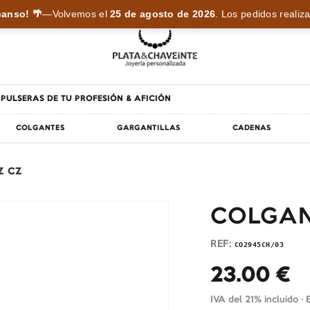
anso! 🌴
—
Volvemos el
25 de agosto de 2026
.
Los pedidos realiza
PULSERAS DE TU PROFESIÓN & AFICIÓN
COLGANTES
GARGANTILLAS
CADENAS
Z CZ
COLGAN
REF:
CO2945CH/03
23.00
€
IVA del 21% incluido ·