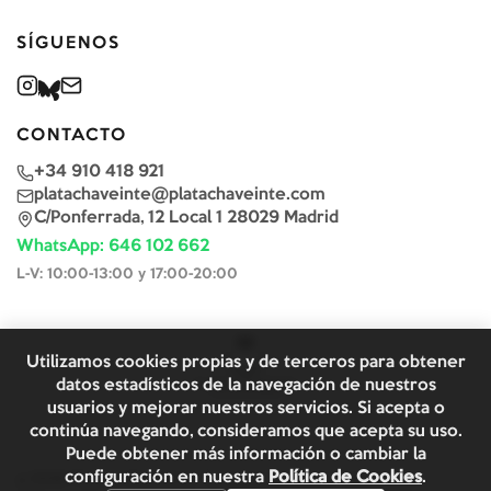
SÍGUENOS
CONTACTO
+34 910 418 921
platachaveinte@platachaveinte.com
C/Ponferrada, 12 Local 1 28029 Madrid
WhatsApp: 646 102 662
L-V: 10:00-13:00 y 17:00-20:00
Utilizamos cookies propias y de terceros para obtener
datos estadísticos de la navegación de nuestros
usuarios y mejorar nuestros servicios. Si acepta o
continúa navegando, consideramos que acepta su uso.
Puede obtener más información o cambiar la
configuración en nuestra
Política de Cookies
.
©
2026
Plata & Chaveinte. Todos los derechos reservados.