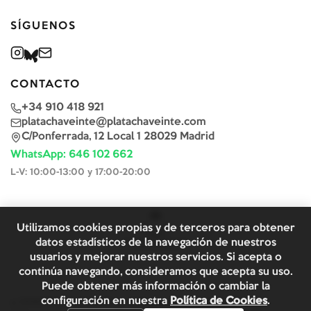
SÍGUENOS
CONTACTO
+34 910 418 921
platachaveinte@platachaveinte.com
C/Ponferrada, 12 Local 1 28029 Madrid
WhatsApp: 646 102 662
L-V: 10:00-13:00 y 17:00-20:00
Utilizamos cookies propias y de terceros para obtener
datos estadísticos de la navegación de nuestros
usuarios y mejorar nuestros servicios. Si acepta o
continúa navegando, consideramos que acepta su uso.
Puede obtener más información o cambiar la
configuración en nuestra
Política de Cookies
.
©
2026
Plata & Chaveinte. Todos los derechos reservados.