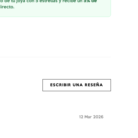
o de tu joya con 5 estrellas y recibe un
5% de
irecto.
ESCRIBIR UNA RESEÑA
12 Mar 2026