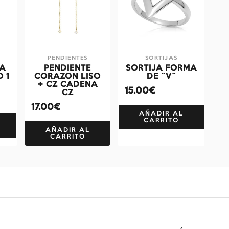
PENDIENTES
SORTIJAS
TA
PENDIENTE
SORTIJA FORMA
 1
CORAZON LISO
DE ¨V¨
+ CZ CADENA
15.00€
CZ
17.00€
AÑADIR AL
CARRITO
AÑADIR AL
CARRITO