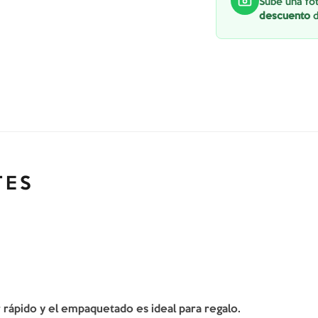
Sube una fot
descuento
d
TES
er rápido y el empaquetado es ideal para regalo.