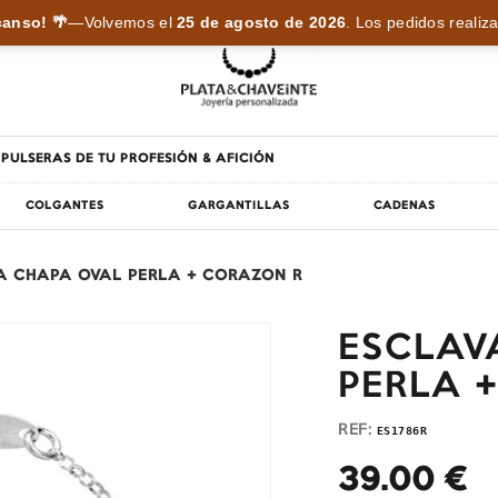
anso! 🌴
—
Volvemos el
25 de agosto de 2026
.
Los pedidos realiza
PULSERAS DE TU PROFESIÓN & AFICIÓN
COLGANTES
GARGANTILLAS
CADENAS
A CHAPA OVAL PERLA + CORAZON R
ESCLAV
PERLA 
REF:
ES1786R
39.00
€