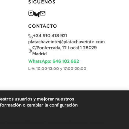
SÍGUENOS
CONTACTO
+34 910 418 921
platachaveinte@platachaveinte.com
C/Ponferrada, 12 Local 1 28029
Madrid
WhatsApp: 646 102 662
L-V: 10:00-13:00 y 17:00-20:00
uestros usuarios y mejorar nuestros
formación o cambiar la configuración
al y Privacidad
Términos y Condiciones
Política de Cookies