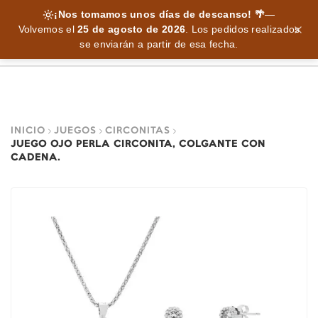
¡Nos tomamos unos días de descanso! 🌴
—
Volvemos el
25 de agosto de 2026
.
Los pedidos realizados
se enviarán a partir de esa fecha.
INICIO
JUEGOS
CIRCONITAS
JUEGO OJO PERLA CIRCONITA, COLGANTE CON
CADENA.