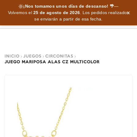
¡Nos tomamos unos días de descanso! 🌴
—
Volvemos el
25 de agosto de 2026
.
Los pedidos realizados
se enviarán a partir de esa fecha.
INICIO
JUEGOS
CIRCONITAS
JUEGO MARIPOSA ALAS CZ MULTICOLOR