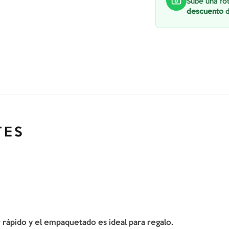
Sube una fot
descuento
d
TES
er rápido y el empaquetado es ideal para regalo.