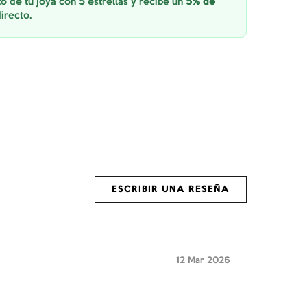
o de tu joya con 5 estrellas y recibe un
5% de
irecto.
ESCRIBIR UNA RESEÑA
12 Mar 2026