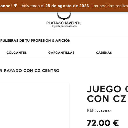
anso! 🌴
—
Volvemos el
25 de agosto de 2026
.
Los pedidos realiza
PULSERAS DE TU PROFESIÓN & AFICIÓN
COLGANTES
GARGANTILLAS
CADENAS
N RAYADO CON CZ CENTRO
JUEGO 
CON CZ
REF:
JU3145CH
72.00
€