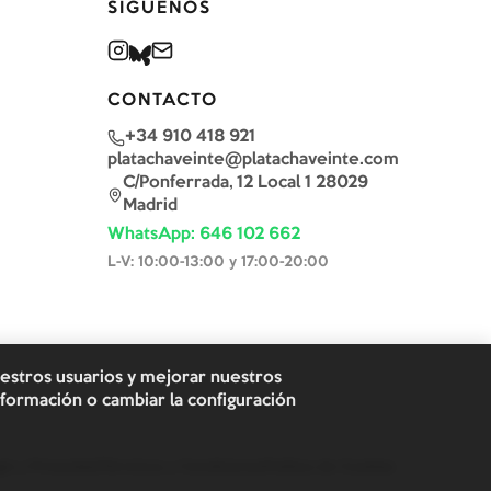
SÍGUENOS
CONTACTO
+34 910 418 921
platachaveinte@platachaveinte.com
C/Ponferrada, 12 Local 1 28029
Madrid
WhatsApp: 646 102 662
L-V: 10:00-13:00 y 17:00-20:00
uestros usuarios y mejorar nuestros
formación o cambiar la configuración
al y Privacidad
Términos y Condiciones
Política de Cookies