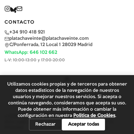
CONTACTO
+34 910 418 921
platachaveinte@platachaveinte.com
C/Ponferrada, 12 Local 1 28029 Madrid
WhatsApp: 646 102 662
L-V: 10:00-13:00 y 17:00-20:00
Utilizamos cookies propias y de terceros para obtener
datos estadísticos de la navegación de nuestros
usuarios y mejorar nuestros servicios. Si acepta o
continúa navegando, consideramos que acepta su uso.
Puede obtener más información o cambiar la
configuración en nuestra
Política de Cookies
.
©
2026
Plata & Chaveinte. Todos los derechos reservados.
Aviso Legal y
Términos y
Política de
Rechazar
Aceptar todas
Privacidad
Condiciones
Cookies