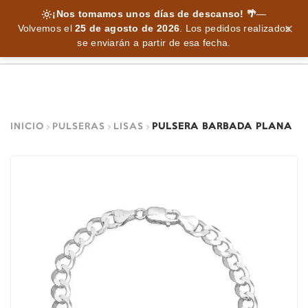
¡Nos tomamos unos días de descanso! 🌴
—
Volvemos el
25 de agosto de 2026
.
Los pedidos realizados
se enviarán a partir de esa fecha.
INICIO
PULSERAS
LISAS
PULSERA BARBADA PLANA