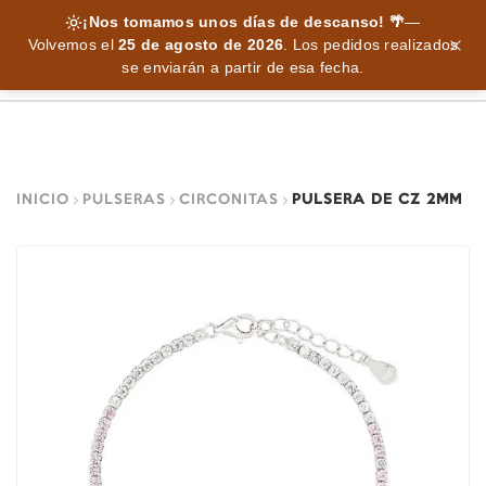
¡Nos tomamos unos días de descanso! 🌴
—
Volvemos el
25 de agosto de 2026
.
Los pedidos realizados
se enviarán a partir de esa fecha.
INICIO
PULSERAS
CIRCONITAS
PULSERA DE CZ 2MM