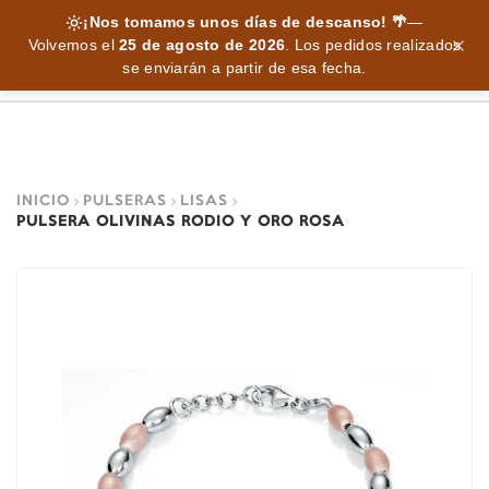
¡Nos tomamos unos días de descanso! 🌴
—
Volvemos el
25 de agosto de 2026
.
Los pedidos realizados
se enviarán a partir de esa fecha.
INICIO
PULSERAS
LISAS
PULSERA OLIVINAS RODIO Y ORO ROSA