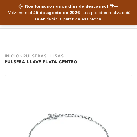
¡Nos tomamos unos días de descanso! 🌴
—
Volvemos el
25 de agosto de 2026
.
Los pedidos realizados
se enviarán a partir de esa fecha.
INICIO
PULSERAS
LISAS
PULSERA LLAVE PLATA CENTRO