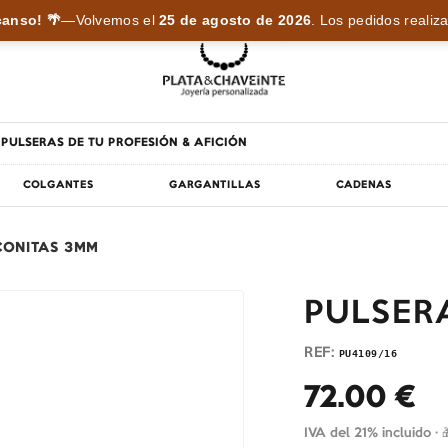
anso! 🌴
—
Volvemos el
25 de agosto de 2026
.
Los pedidos realiza
PULSERAS DE TU PROFESIÓN & AFICIÓN
COLGANTES
GARGANTILLAS
CADENAS
CONITAS 3MM
PULSER
REF:
PU4109/16
72.00
€
IVA del 21% incluido ·