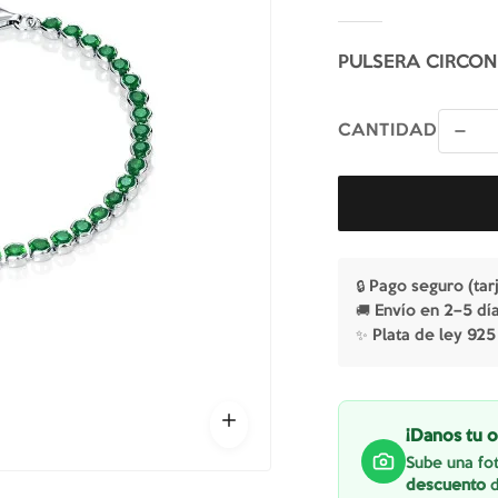
PULSERA CIRCON
CANTIDAD
🔒 Pago seguro (tar
🚚 Envío en 2–5 dí
✨ Plata de ley 925
¡Danos tu o
Sube una fot
descuento
d