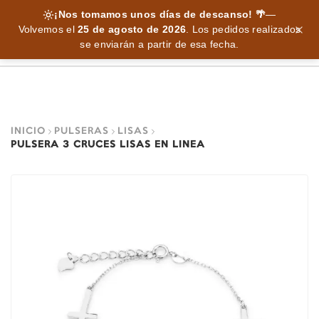
¡Nos tomamos unos días de descanso! 🌴
—
Volvemos el
25 de agosto de 2026
.
Los pedidos realizados
se enviarán a partir de esa fecha.
INICIO
PULSERAS
LISAS
PULSERA 3 CRUCES LISAS EN LINEA