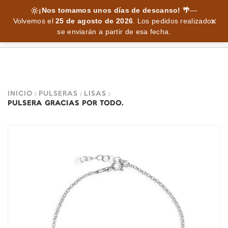
¡Nos tomamos unos días de descanso! 🌴
—
Volvemos el
25 de agosto de 2026
.
Los pedidos realizados
se enviarán a partir de esa fecha.
INICIO
PULSERAS
LISAS
PULSERA GRACIAS POR TODO.