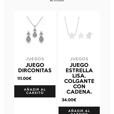
artículo
JUEGOS
JUEGOS
JUEGO
JUEGO
DIRCONITAS
ESTRELLA
LISA.
111.00€
COLGANTE
CON
AÑADIR AL
CADENA.
CARRITO
34.00€
AÑADIR AL