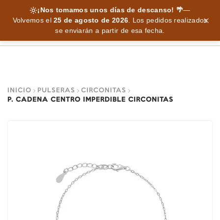
¡Nos tomamos unos días de descanso! 🌴
—
Volvemos el
25 de agosto de 2026
.
Los pedidos realizados
se enviarán a partir de esa fecha.
INICIO
PULSERAS
CIRCONITAS
P. CADENA CENTRO IMPERDIBLE CIRCONITAS