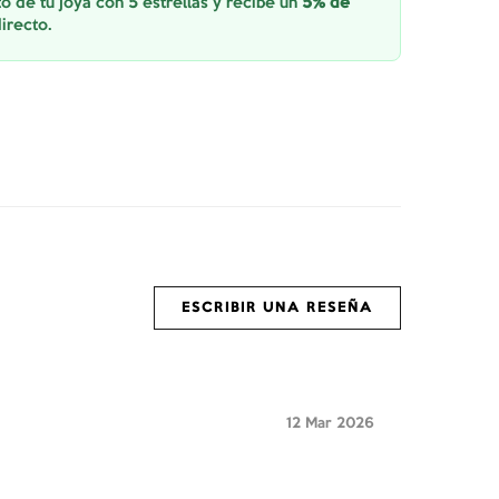
o de tu joya con 5 estrellas y recibe un
5% de
irecto.
ESCRIBIR UNA RESEÑA
12 Mar 2026