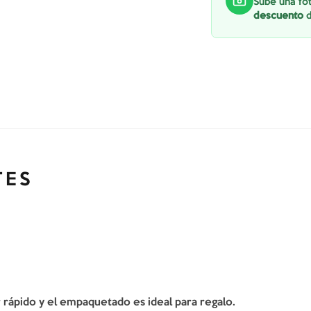
Sube una fot
descuento
d
TES
er rápido y el empaquetado es ideal para regalo.