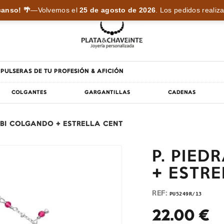
anso! 🌴
—
Volvemos el
25 de agosto de 2026
.
Los pedidos realiza
PULSERAS DE TU PROFESIÓN & AFICIÓN
COLGANTES
GARGANTILLAS
CADENAS
UBI COLGANDO + ESTRELLA CENT
P. PIE
+ ESTR
REF:
PU5249R/13
22.00
€