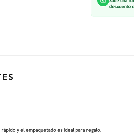
Sube una fot
descuento
d
TES
er rápido y el empaquetado es ideal para regalo.