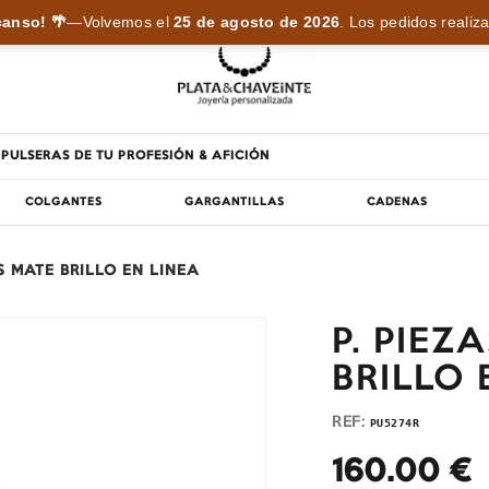
anso! 🌴
—
Volvemos el
25 de agosto de 2026
.
Los pedidos realiza
PULSERAS DE TU PROFESIÓN & AFICIÓN
COLGANTES
GARGANTILLAS
CADENAS
S MATE BRILLO EN LINEA
P. PIE
BRILLO 
REF:
PU5274R
160.00
€