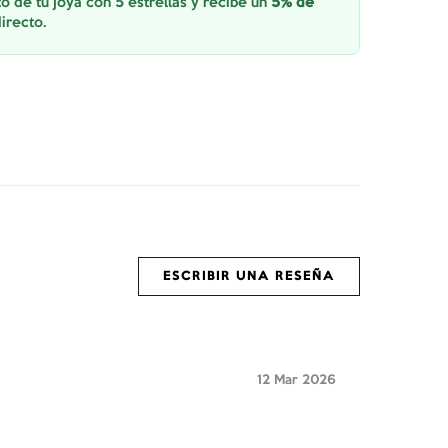
o de tu joya con 5 estrellas y recibe un
5% de
irecto.
ESCRIBIR UNA RESEÑA
12 Mar 2026