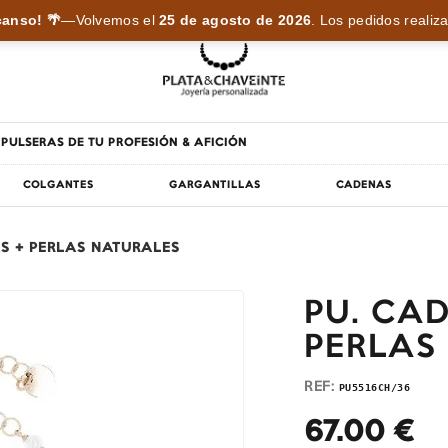
anso! 🌴
—
Volvemos el
25 de agosto de 2026
.
Los pedidos realiza
PULSERAS DE TU PROFESIÓN & AFICIÓN
COLGANTES
GARGANTILLAS
CADENAS
S + PERLAS NATURALES
PU. CA
PERLAS
REF:
PU5516CH/36
67.00
€