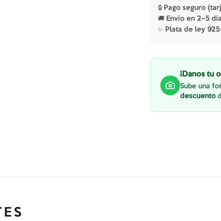
🔒 Pago seguro (tar
🚚 Envío en 2–5 dí
✨ Plata de ley 925
¡Danos tu o
Sube una fot
descuento
d
TES