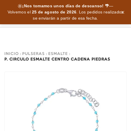
¡Nos tomamos unos días de descanso! 🌴
—
Volvemos el
25 de agosto de 2026
.
Los pedidos realizados
se enviarán a partir de esa fecha.
INICIO
PULSERAS
ESMALTE
P. CIRCULO ESMALTE CENTRO CADENA PIEDRAS