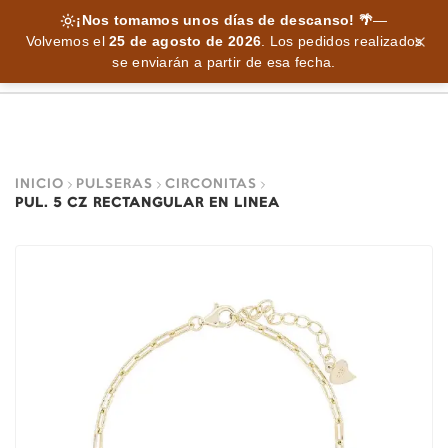
¡Nos tomamos unos días de descanso! 🌴
—
Volvemos el
25 de agosto de 2026
.
Los pedidos realizados
se enviarán a partir de esa fecha.
INICIO
PULSERAS
CIRCONITAS
PUL. 5 CZ RECTANGULAR EN LINEA