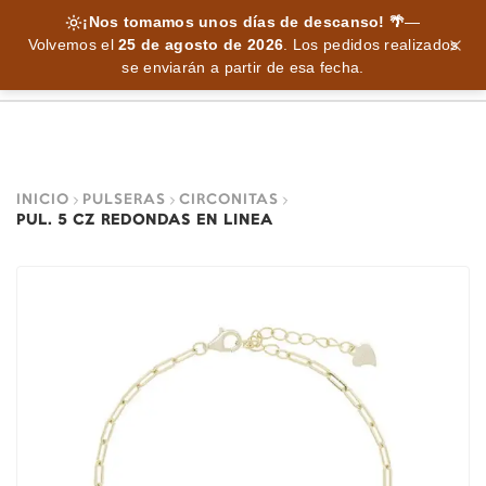
¡Nos tomamos unos días de descanso! 🌴
—
Volvemos el
25 de agosto de 2026
.
Los pedidos realizados
se enviarán a partir de esa fecha.
INICIO
PULSERAS
CIRCONITAS
PUL. 5 CZ REDONDAS EN LINEA