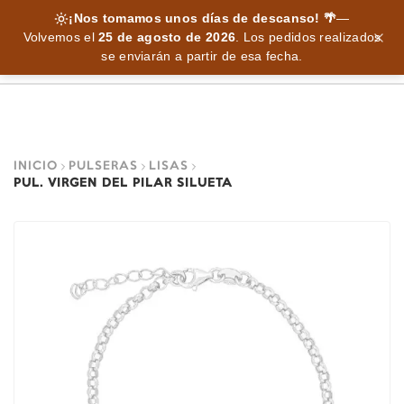
¡Nos tomamos unos días de descanso! 🌴
—
Volvemos el
25 de agosto de 2026
.
Los pedidos realizados
se enviarán a partir de esa fecha.
INICIO
PULSERAS
LISAS
PUL. VIRGEN DEL PILAR SILUETA