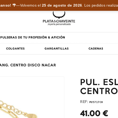
anso! 🌴
—
Volvemos el
25 de agosto de 2026
.
Los pedidos realiza
PULSERAS DE TU PROFESIÓN & AFICIÓN
COLGANTES
GARGANTILLAS
CADENAS
TANG. CENTRO DISCO NACAR
PUL. E
CENTRO
REF:
PU5717CH
41.00
€