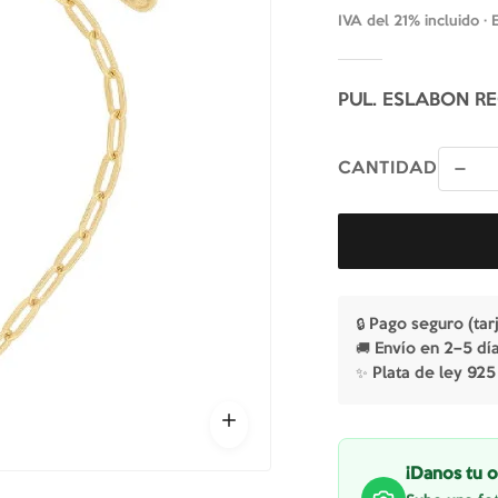
IVA del 21% incluido ·
PUL. ESLABON R
CANTIDAD
🔒 Pago seguro (tar
🚚 Envío en 2–5 dí
✨ Plata de ley 925
¡Danos tu o