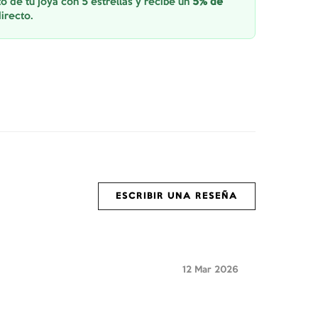
o de tu joya con 5 estrellas y recibe un
5% de
irecto.
ESCRIBIR UNA RESEÑA
12 Mar 2026