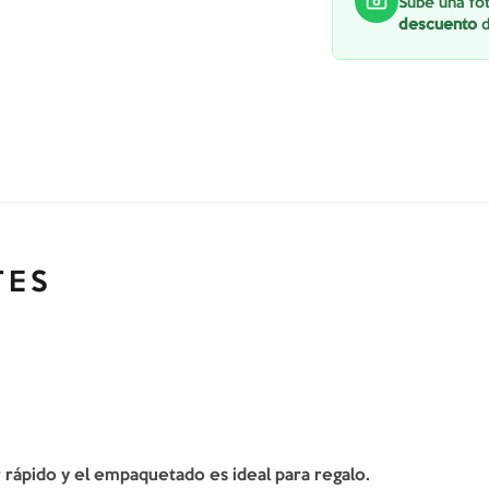
Sube una fot
descuento
d
TES
er rápido y el empaquetado es ideal para regalo.