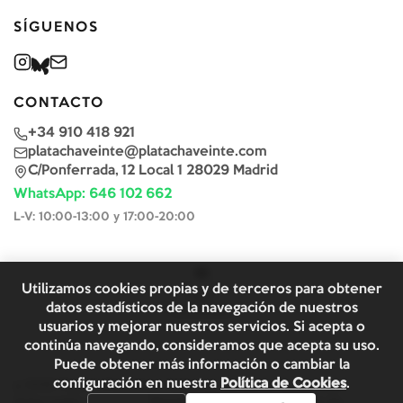
SÍGUENOS
CONTACTO
+34 910 418 921
platachaveinte@platachaveinte.com
C/Ponferrada, 12 Local 1 28029 Madrid
WhatsApp: 646 102 662
L-V: 10:00-13:00 y 17:00-20:00
Utilizamos cookies propias y de terceros para obtener
datos estadísticos de la navegación de nuestros
usuarios y mejorar nuestros servicios. Si acepta o
continúa navegando, consideramos que acepta su uso.
Puede obtener más información o cambiar la
configuración en nuestra
Política de Cookies
.
©
2026
Plata & Chaveinte. Todos los derechos reservados.
Aviso Legal y
Términos y
Política de