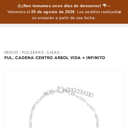
¡Nos tomamos unos días de descanso! 🌴
—
Volvemos el
25 de agosto de 2026
.
Los pedidos realizados
se enviarán a partir de esa fecha.
INICIO
PULSERAS
LISAS
PUL. CADENA CENTRO ARBOL VIDA + INFINITO