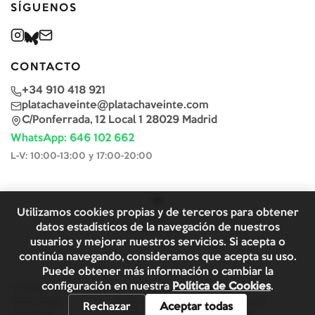
SÍGUENOS
CONTACTO
+34 910 418 921
platachaveinte@platachaveinte.com
C/Ponferrada, 12 Local 1 28029 Madrid
WhatsApp: 646 102 662
L-V: 10:00-13:00 y 17:00-20:00
Utilizamos cookies propias y de terceros para obtener
datos estadísticos de la navegación de nuestros
usuarios y mejorar nuestros servicios. Si acepta o
continúa navegando, consideramos que acepta su uso.
Puede obtener más información o cambiar la
configuración en nuestra
Política de Cookies
.
©
2026
Plata & Chaveinte. Todos los derechos reservados.
Aviso Legal y
Términos y
Política de
Rechazar
Aceptar todas
Privacidad
Condiciones
Cookies