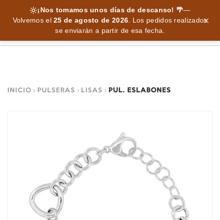
¡Nos tomamos unos días de descanso! 🌴
—
Volvemos el
25 de agosto de 2026
.
Los pedidos realizados
se enviarán a partir de esa fecha.
INICIO
PULSERAS
LISAS
PUL. ESLABONES