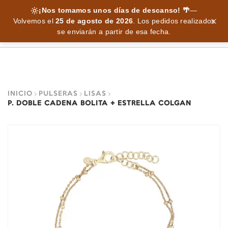
¡Nos tomamos unos días de descanso! 🌴
—
Volvemos el
25 de agosto de 2026
.
Los pedidos realizados
se enviarán a partir de esa fecha.
INICIO
PULSERAS
LISAS
P. DOBLE CADENA BOLITA + ESTRELLA COLGAN