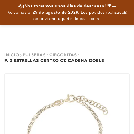
¡Nos tomamos unos días de descanso! 🌴
—
Volvemos el
25 de agosto de 2026
.
Los pedidos realizados
se enviarán a partir de esa fecha.
INICIO
PULSERAS
CIRCONITAS
P. 2 ESTRELLAS CENTRO CZ CADENA DOBLE