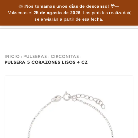
¡Nos tomamos unos días de descanso! 🌴
—
Volvemos el
25 de agosto de 2026
.
Los pedidos realizados
se enviarán a partir de esa fecha.
INICIO
PULSERAS
CIRCONITAS
PULSERA 5 CORAZONES LISOS + CZ