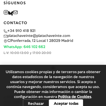
SÍGUENOS
CONTACTO
+34 910 418 921
platachaveinte@platachaveinte.com
C/Ponferrada, 12 Local 1 28029 Madrid
WhatsApp: 646 102 662
L-V: 10:00-13:00 y 17:00-20:00
Utilizamos cookies propias y de terceros para obtener
datos estadísticos de la navegación de nuestros
usuarios y mejorar nuestros servicios. Si acepta o
continúa navegando, consideramos que acepta su uso.
Puede obtener más información o cambiar la
configuración en nuestra
Política de Cookies
.
©
2026
Plata & Chaveinte. Todos los derechos reservados.
Aviso Legal y
Términos y
Política de
Rechazar
Aceptar todas