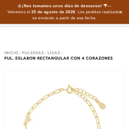
¡Nos tomamos unos días de descanso! 🌴
—
Volvemos el
25 de agosto de 2026
.
Los pedidos realizados
se enviarán a partir de esa fecha.
INICIO
PULSERAS
LISAS
PUL. ESLABON RECTANGULAR CON 4 CORAZONES