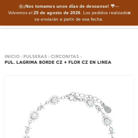
¡Nos tomamos unos días de descanso! 🌴
—
Volvemos el
25 de agosto de 2026
.
Los pedidos realizados
se enviarán a partir de esa fecha.
INICIO
PULSERAS
CIRCONITAS
PUL. LAGRIMA BORDE CZ + FLOR CZ EN LINEA