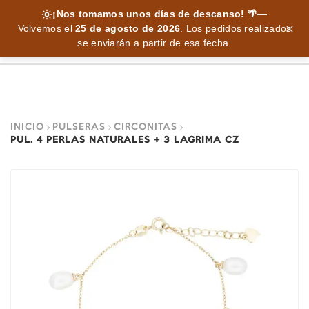
¡Nos tomamos unos días de descanso! 🌴
—
Volvemos el
25 de agosto de 2026
.
Los pedidos realizados
se enviarán a partir de esa fecha.
INICIO
PULSERAS
CIRCONITAS
PUL. 4 PERLAS NATURALES + 3 LAGRIMA CZ