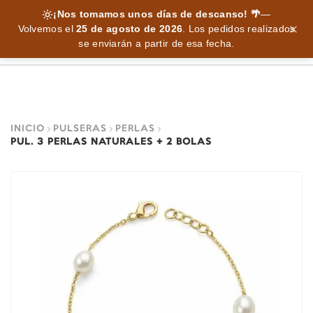
¡Nos tomamos unos días de descanso! 🌴
—
Volvemos el
25 de agosto de 2026
.
Los pedidos realizados
se enviarán a partir de esa fecha.
INICIO
PULSERAS
PERLAS
PUL. 3 PERLAS NATURALES + 2 BOLAS