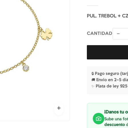
PUL. TREBOL + C
CANTIDAD
🔒 Pago seguro (tar
🚚 Envío en 2–5 dí
✨ Plata de ley 925
¡Danos tu o
Sube una fot
descuento
d