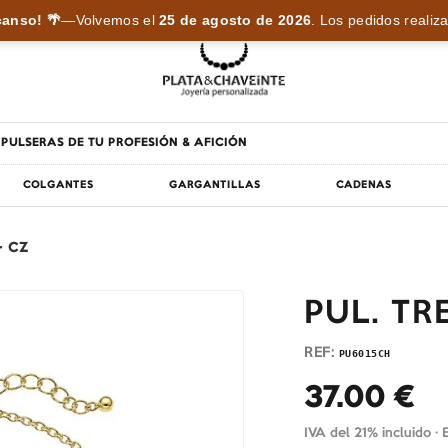
anso! 🌴
—
Volvemos el
25 de agosto de 2026
.
Los pedidos realiza
PULSERAS DE TU PROFESIÓN & AFICIÓN
COLGANTES
GARGANTILLAS
CADENAS
+ CZ
PUL. TR
REF:
PU6015CH
37.00
€
IVA del 21% incluido ·