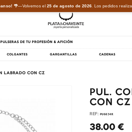
anso! 🌴
—
Volvemos el
25 de agosto de 2026
.
Los pedidos realiza
PULSERAS DE TU PROFESIÓN & AFICIÓN
COLGANTES
GARGANTILLAS
CADENAS
N LABRADO CON CZ
PUL. C
CON CZ
REF:
PU6034R
38.00
€