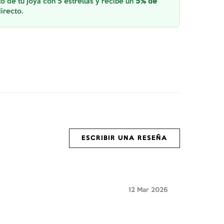
o de tu joya con 5 estrellas y recibe un
5% de
irecto.
ESCRIBIR UNA RESEÑA
12 Mar 2026