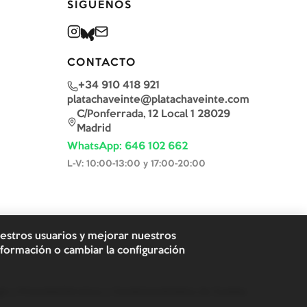
SÍGUENOS
CONTACTO
+34 910 418 921
platachaveinte@platachaveinte.com
C/Ponferrada, 12 Local 1 28029
Madrid
WhatsApp: 646 102 662
L-V: 10:00-13:00 y 17:00-20:00
uestros usuarios y mejorar nuestros
formación o cambiar la configuración
al y Privacidad
Términos y Condiciones
Política de Cookies