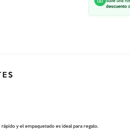
Sube una fot
descuento
d
TES
er rápido y el empaquetado es ideal para regalo.