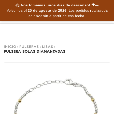
¡Nos tomamos unos días de descanso! 🌴
—
Volvemos el
25 de agosto de 2026
.
Los pedidos realizados
se enviarán a partir de esa fecha.
INICIO
PULSERAS
LISAS
PULSERA BOLAS DIAMANTADAS